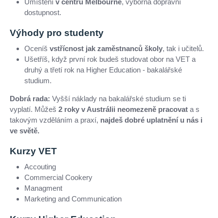
Umístění
v centru Melbourne
, výborná dopravní
dostupnost.
Výhody pro studenty
Oceníš
vstřícnost jak zaměstnanců školy
, tak i učitelů.
Ušetříš, když první rok budeš studovat obor na VET a
druhý a třetí rok na Higher Education - bakalářské
studium.
Dobrá rada:
Vyšší náklady na bakalářské studium se ti
vyplatí. Můžeš
2 roky v Austrálii neomezeně pracovat
a s
takovým vzděláním a praxí,
najdeš dobré uplatnění u nás i
ve světě.
Kurzy VET
Accouting
Commercial Cookery
Managment
Marketing and Communication