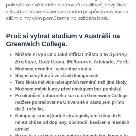
pokročili ve své kariéře a zároveň si užili svůj nový život
v Austrálii. Vaše zkušenosti budou přizpůsobeny vašim
cílům a my vám pomůžeme na každém kroku.
Proč si vybrat studium v Austrálii na
Greenwich College.
Můžete si vybrat a také střídat města a to
Sydney,
Brisbane, Gold Coast, Melbourne, Adelaide, Perth.
Možnost denního i večerního studia.
Stejné ceny kurzů ve všech kampusech.
Tato škola má více nástupních termínů než jiné školy.
Možnost měnit kurzy před nástupem bez poplatků.
Po ukončení odborného kurzu na Greenwich College
můžete pokračovat na Universitě s nástupem přímo
do 2. ročníku.
Kampusy jsou výhodně strategicky umístěny do 5
minut chůze od dopravy, obchodů, kaváren a hlavních
atrakcí.
Poznáte a zažijete rozmanitou studentskou komunitu.