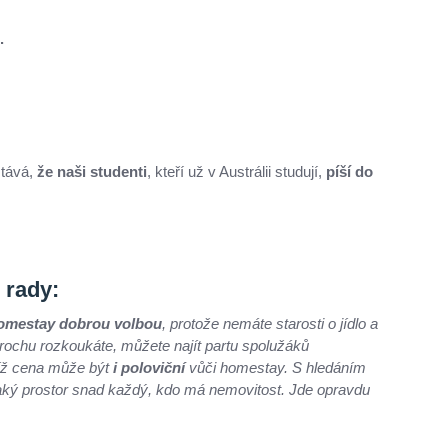
.
stává,
že naši studenti
, kteří už v Austrálii studují,
píší do
 rady:
omestay
dobrou volbou
, protože nemáte starosti o jídlo a
trochu rozkoukáte, můžete najít partu spolužáků
ejíž cena může být
i poloviční
vůči homestay. S hledáním
ějaký prostor snad každý, kdo má nemovitost. Jde opravdu