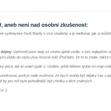
neb není nad osobní zkušenost:
é sydneyské čtvrti Manly s více studenty a je nadšená, jak si můžete
í dojmy
. Upřímně jsem tady ze všeho úplně vedle, v tom nejlepším sl
erými přijdu do styku jsou hrozně milí! (Počítám, že to tu znáte, takž
rý pocit, tak to snad vyjde :). Uvidím, ještě během týdne mi mají vol
stokovou, jestli je stále možnost, že bych mohla být nějaký čas u 
itě by pro mě bylo pohodlnější být chvilku u těch známých.
e :).