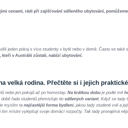
mi cenami, rádi při zajišťování sdíleného ubytování, pomůžeme
sdílí jeden pokoj s více studenty v bytě nebo v domě. Často se také 
kteří v Austrálii zůstali, nabízí ubytování.
 velká rodina. Přečtěte si i jejich praktické
ytů nebo jen pokojů až po homestay.
Na krátkou dobu
je podle mě
h
é době řada studentů přemisťuje do
sdílených variant
. Když se tady 
 je myslím ta
nejčastější forma bydlení
, jakou tady studenti volí a j
 si tím místní vylepšují svoje domácí rozpočty. Tak tady pronajímá n