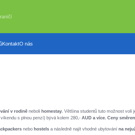
raničí
ů
Kontakt
O nás
vání v rodině
neboli
homestay
. Většina studentů tuto možnost volí 
 víkendu s plnou penzí) bývá kolem 280,-
AUD a více. Ceny směrem 
ckpackers
nebo
hostels
a následně najít vhodné ubytování
na neju