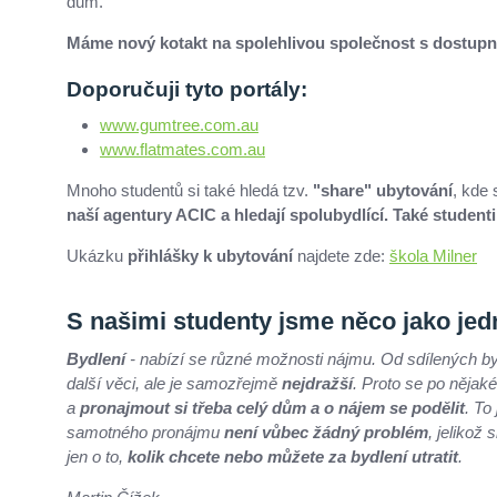
dům.
Máme nový kotakt na spolehlivou společnost s dostupný
Doporučuji tyto portály:
www.gumtree.com.au
www.flatmates.com.au
Mnoho studentů si také hledá tzv.
"share"
ubytování
, kde
naší agentury ACIC a hledají spolubydlící. Také studenti, 
Ukázku
přihlášky k ubytování
najdete zde:
škola Milner
S našimi studenty jsme něco jako jedna
Bydlení
- nabízí se různé možnosti nájmu. Od sdílených b
další věci, ale je samozřejmě
nejdražší
. Proto se po nějak
a
pronajmout si třeba celý dům a o nájem se podělit
. To
samotného pronájmu
není vůbec žádný problém
, jelikož
jen o to,
kolik chcete nebo můžete za bydlení utratit
.