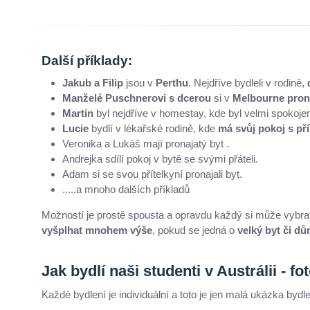
Další příklady:
Jakub a Filip
jsou v
Perthu
. Nejdříve bydleli v rodině,
Manželé Puschnerovi s dcerou
si v
Melbourne pron
Martin
byl nejdříve v homestay, kde byl velmi spokoje
Lucie
bydlí v lékařské rodině, kde
má svůj pokoj s př
Veronika a Lukáš mají pronajatý byt .
Andrejka sdílí pokoj v bytě se svými přáteli.
Adam si se svou přítelkyní pronajali byt.
.....a mnoho dalších příkladů
Možností je prostě spousta a opravdu každý si může vybrat.
vyšplhat mnohem výše
, pokud se jedná o
velký byt či d
Jak bydlí naši studenti v Austrálii - fo
Každé bydlení je individuální a toto je jen malá ukázka by