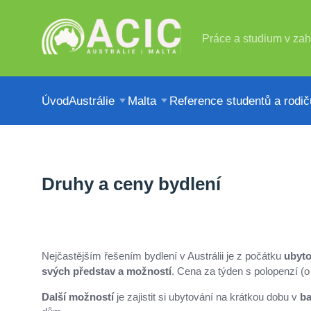
Práce a studium v zah
Úvod
Austrálie
Malta
Reference studentů a rodič
Druhy a ceny bydlení
Nejčastějším řešením bydlení v Austrálii je z počátku
ubyto
svých představ a možností
. Cena za týden s polopenzí (o
Další možností
je zajistit si ubytování na krátkou dobu v
ba