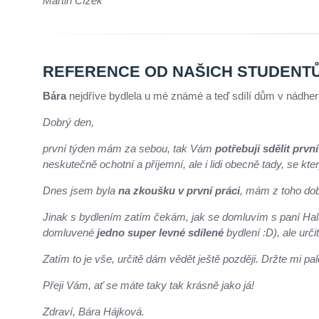
Martin Čížek
REFERENCE OD NAŠICH STUDENTŮ, a
Bára
nejdříve bydlela u mé známé a teď sdílí dům v nádhern
Dobrý den,
první týden mám za sebou, tak Vám
potřebuji sdělit prvn
neskutečně ochotní a příjemní, ale i lidi obecně tady, se kt
Dnes jsem byla
na zkoušku v první práci
, mám z toho dob
Jinak s bydlením zatím čekám, jak se domluvím s paní Halu
domluvené
jedno super levné sdílené
bydlení :D), ale urč
Zatím to je vše, určitě dám vědět ještě později. Držte mi palc
Přeji Vám, ať se máte taky tak krásně jako já!
Zdraví, Bára Hájková.