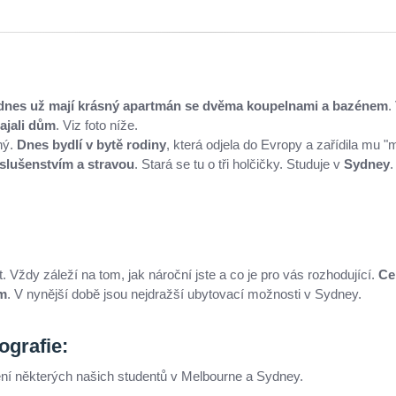
dnes už mají krásný apartmán se dvěma koupelnami a bazénem
.
ajali dům
. Viz foto níže.
ný.
Dnes bydlí v bytě rodiny
, která odjela do Evropy a zařídila mu "
íslušenstvím a stravou
. Stará se tu o tři holčičky. Studuje v
Sydney
.
 Vždy záleží na tom, jak nároční jste a co je pro vás rozhodující.
Ce
ům
. V nynější době jsou nejdražší ubytovací možnosti v Sydney.
tografie:
dlení některých našich studentů v Melbourne a Sydney.