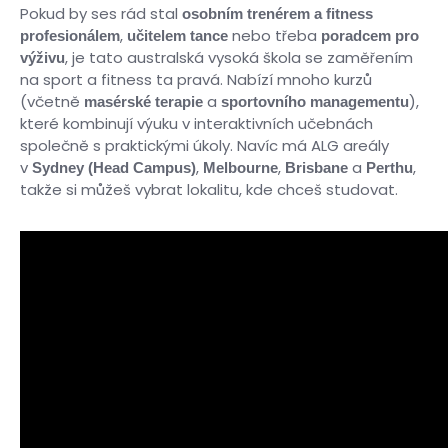
Pokud by ses rád stal
osobním trenérem a fitness
,
nebo třeba
profesionálem
učitelem tance
poradcem pro
, je tato australská vysoká škola se zaměřením
výživu
na sport a fitness ta pravá. Nabízí mnoho kurzů
(včetně
a
),
masérské terapie
sportovního managementu
které kombinují výuku v interaktivních učebnách
společně s praktickými úkoly. Navíc má ALG areály
v
,
,
a
,
Sydney (Head Campus)
Melbourne
Brisbane
Perthu
takže si můžeš vybrat lokalitu, kde chceš studovat.