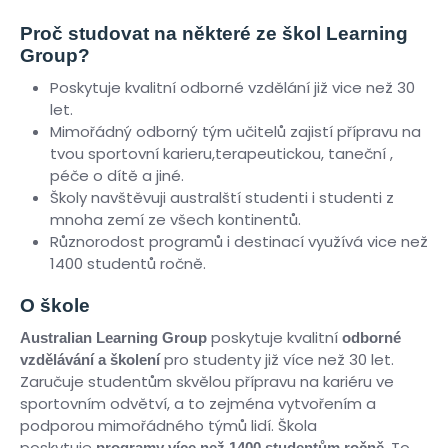
Proč studovat na některé ze škol Learning
Group?
Poskytuje kvalitní odborné vzdělání již vice než 30
let.
Mimořádný odborný tým učitelů zajistí přípravu na
tvou sportovní karieru,terapeutickou, taneční ,
péče o dítě a jiné.
Školy navštěvuji australští studenti i studenti z
mnoha zemí ze všech kontinentů.
Různorodost programů i destinací využívá vice než
1400 studentů ročně.
O škole
poskytuje kvalitní
Australian Learning Group
odborné
pro studenty již více než 30 let.
vzdělávání a školení
Zaručuje studentům skvělou přípravu na kariéru ve
sportovním odvětví, a to zejména vytvořením a
podporou mimořádného týmů lidí. Škola
poskytuje
. To
programy více než 1400 studentům ročně