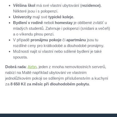
Většina škol
má své vlastní ubytování (
rezidence)
.
Některé jsou i s polopenzí.
Univerzity
mají své
typické koleje
.
Bydlení v rodině
neboli
h
omestay
je oblíbené zvlášť u
mladých studentů. Zahrnuje i polopenzi (snídani a večeři)
a o víkendu plnou penzi.
V případě
pronájmu pokoje
či
apartmánu
jsou tu
rozdílné ceny pro krátkodobé a dlouhodobé pronájmy.
Možností najít si vlastní nebo sdílené bydlení je také
spousta.
Dobrá rada
:
Airbn
, jeden z mnoha nemovitostních serverů,
nabízí na Maltě například ubytování ve vlastním
jednolůžkovém pokoji se sdíleným příslušenstvím a kuchyní
za
8 650 Kč za měsíc při dlouhodobém pobytu
.